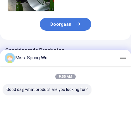
Groene Kleur
Doorgaan
Geadviseerde Producten
Miss. Spring Wu
9:55 AM
Good day, what product are you looking for?
0.2-2.0 mm Dikte
Het Staal die van de
Automatisch 
gegalvaniseerd staal
hoge snelheidskleur
besturing 0,8
gesneden op lengte
Scheurend Machine
gegalvaniseer
en gesneden machine
11.5KW 6 Meter
stalen spoel
snakt 1842mm
snijmachine
Beste prijs
Beste prijs
Beste pri
Breedte vouwen
gesneden naar