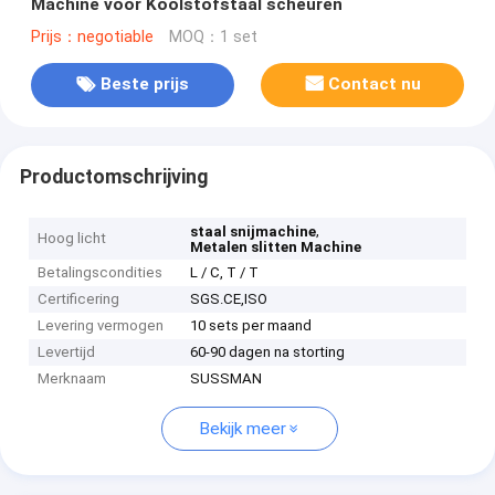
Machine voor Koolstofstaal scheuren
Prijs：negotiable
MOQ：1 set
Beste prijs
Contact nu
Productomschrijving
,
staal snijmachine
Hoog licht
Metalen slitten Machine
Betalingscondities
L / C, T / T
Certificering
SGS.CE,ISO
Levering vermogen
10 sets per maand
Levertijd
60-90 dagen na storting
Merknaam
SUSSMAN
Bekijk meer