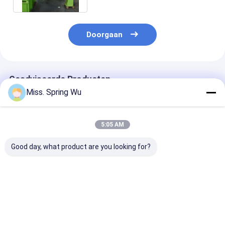
Doorgaan
Geadviseerde Producten
Miss. Spring Wu
5:05 AM
Good day, what product are you looking for?
0.2-2.0 mm Dikte
Het Staal die van de
Automatisch 
gegalvaniseerd staal
hoge snelheidskleur
besturing 0,8
gesneden op lengte
Scheurend Machine
gegalvaniseer
en gesneden machine
11.5KW 6 Meter
stalen spoel
snakt 1842mm
snijmachine
Beste prijs
Beste prijs
Beste pri
Breedte vouwen
gesneden naar
lijn