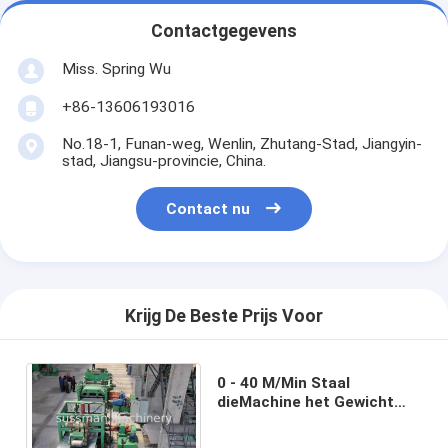
Contactgegevens
Miss. Spring Wu
+86-13606193016
No.18-1, Funan-weg, Wenlin, Zhutang-Stad, Jiangyin-
stad, Jiangsu-provincie, China.
Contact nu
Krijg De Beste Prijs Voor
0 - 40 M/Min Staal
dieMachine het Gewicht
van de 12 Tonrol 480
scheuren - 520mm Rol I.D