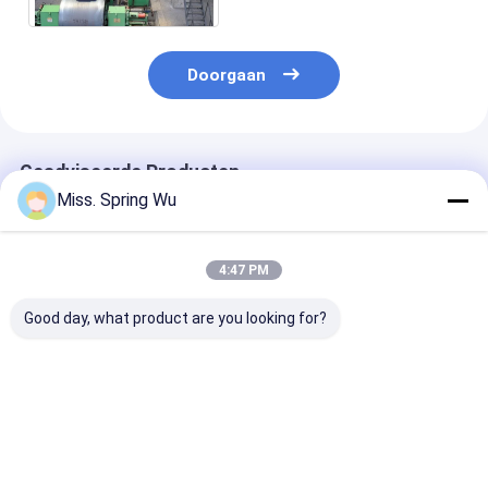
Doorgaan
Geadviseerde Producten
Miss. Spring Wu
4:47 PM
Good day, what product are you looking for?
0.2-2.0 mm Dikte
Het Staal die van de
Automatisch 
gegalvaniseerd staal
hoge snelheidskleur
besturing 0,8
gesneden op lengte
Scheurend Machine
gegalvaniseer
en gesneden machine
11.5KW 6 Meter
stalen spoel
snakt 1842mm
snijmachine
Beste prijs
Beste prijs
Beste pri
Breedte vouwen
gesneden naar
lijn