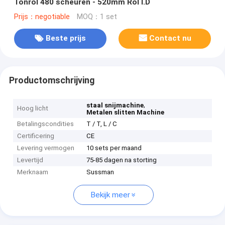
Tonrol 480 scheuren - 520mm Rol I.D
Prijs：negotiable
MOQ：1 set
Beste prijs
Contact nu
Productomschrijving
,
staal snijmachine
Hoog licht
Metalen slitten Machine
Betalingscondities
T / T, L / C
Certificering
CE
Levering vermogen
10 sets per maand
Levertijd
75-85 dagen na storting
Merknaam
Sussman
Bekijk meer