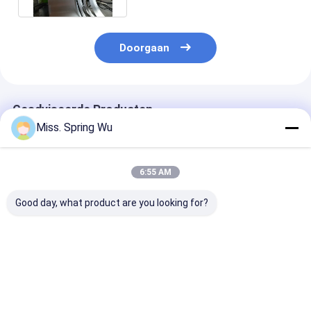
Doorgaan
Geadviseerde Producten
Miss. Spring Wu
6:55 AM
Good day, what product are you looking for?
0.2-2.0 mm Dikte
Het Staal die van de
Automatisch 
gegalvaniseerd staal
hoge snelheidskleur
besturing 0,8
gesneden op lengte
Scheurend Machine
gegalvaniseer
en gesneden machine
11.5KW 6 Meter
stalen spoel
snakt 1842mm
snijmachine
Beste prijs
Beste prijs
Beste pri
Breedte vouwen
gesneden naar
lijn