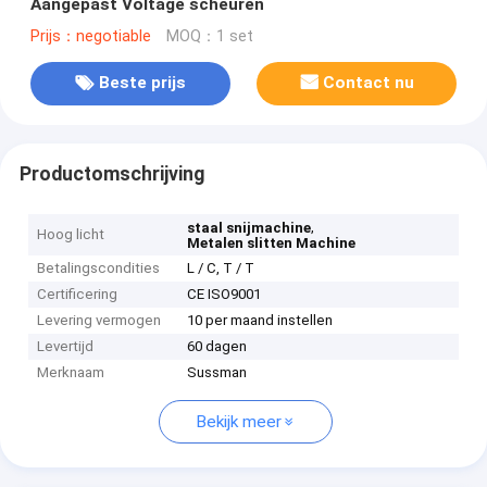
Aangepast Voltage scheuren
Prijs：negotiable
MOQ：1 set
Beste prijs
Contact nu
Productomschrijving
,
staal snijmachine
Hoog licht
Metalen slitten Machine
Betalingscondities
L / C, T / T
Certificering
CE ISO9001
Levering vermogen
10 per maand instellen
Levertijd
60 dagen
Merknaam
Sussman
Bekijk meer