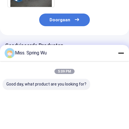
Doorgaan
Geadviseerde Producten
Miss. Spring Wu
5:09 PM
Good day, what product are you looking for?
0.2-2.0 mm Dikte
Het Staal die van de
Automatisch 
gegalvaniseerd staal
hoge snelheidskleur
besturing 0,8
gesneden op lengte
Scheurend Machine
gegalvaniseer
en gesneden machine
11.5KW 6 Meter
stalen spoel
snakt 1842mm
snijmachine
Beste prijs
Beste prijs
Beste pri
Breedte vouwen
gesneden naar
lijn