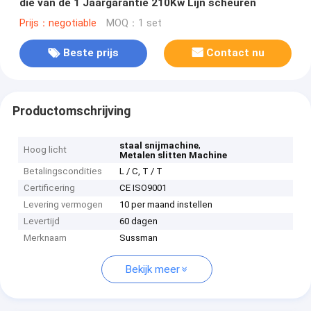
die van de 1 Jaargarantie 210Kw Lijn scheuren
Prijs：negotiable
MOQ：1 set
Beste prijs
Contact nu
Productomschrijving
,
staal snijmachine
Hoog licht
Metalen slitten Machine
Betalingscondities
L / C, T / T
Certificering
CE ISO9001
Levering vermogen
10 per maand instellen
Levertijd
60 dagen
Merknaam
Sussman
Bekijk meer