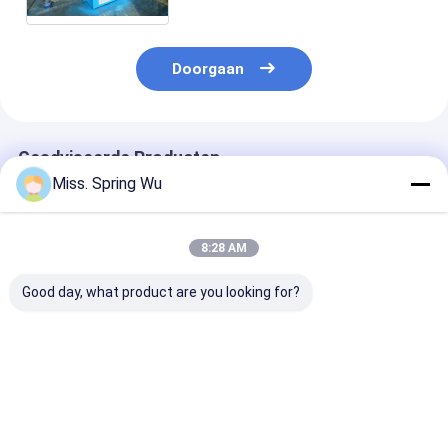
snelheid vormen
Doorgaan
Geadviseerde Producten
Miss. Spring Wu
8:28 AM
Good day, what product are you looking for?
Het brede Regelbare
2.0-3.5mm
Nieuwste ontw
Gegalvaniseerde
gegalvaniseerd staal
2.0-3.5mm Dik
Broodje dat van het
100-500mm Breedte
gegalvaniseerd
Kader CZ Purlin van
verstelbare CZ Purlin
CZ100-500m
de Staalstructuur
Roll Forming
breedte verste
Beste prijs
Beste prijs
Beste pri
Machine vormt
Machine met auto
Huisstructuur
Populair in Australië
stapler voor gebouw
Maken CZ Purli