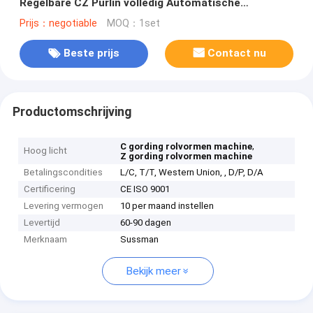
Regelbare CZ Purlin volledig Automatische
Machinehoge snelheid vormen
Prijs：negotiable
MOQ：1set
Beste prijs
Contact nu
Productomschrijving
,
C gording rolvormen machine
Hoog licht
Z gording rolvormen machine
Betalingscondities
L/C, T/T, Western Union, , D/P, D/A
Certificering
CE ISO 9001
Levering vermogen
10 per maand instellen
Levertijd
60-90 dagen
Merknaam
Sussman
Bekijk meer