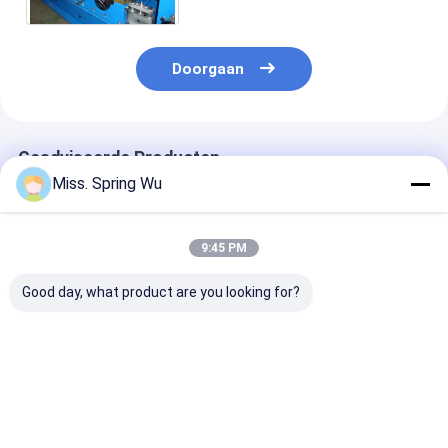
Doorgaan
Geadviseerde Producten
Miss. Spring Wu
9:45 PM
Good day, what product are you looking for?
Het brede Regelbare
2.0-3.5mm
Nieuwste ontw
Gegalvaniseerde
gegalvaniseerd staal
2.0-3.5mm Dik
Broodje dat van het
100-500mm Breedte
gegalvaniseerd
Kader CZ Purlin van
verstelbare CZ Purlin
CZ100-500m
de Staalstructuur
Roll Forming
breedte verste
Beste prijs
Beste prijs
Beste pri
Machine vormt
Machine met auto
Huisstructuur
Populair in Australië
stapler voor gebouw
Maken CZ Purli