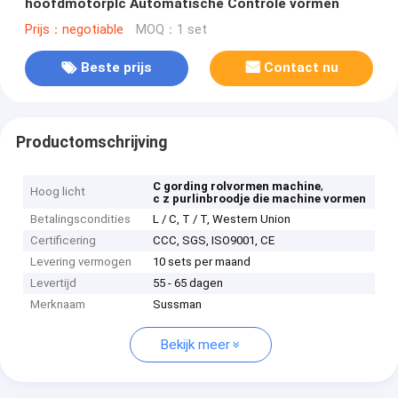
hoofdmotorplc Automatische Controle vormen
Prijs：negotiable
MOQ：1 set
Beste prijs
Contact nu
Productomschrijving
,
C gording rolvormen machine
Hoog licht
c z purlinbroodje die machine vormen
Betalingscondities
L / C, T / T, Western Union
Certificering
CCC, SGS, ISO9001, CE
Levering vermogen
10 sets per maand
Levertijd
55 - 65 dagen
Merknaam
Sussman
Bekijk meer