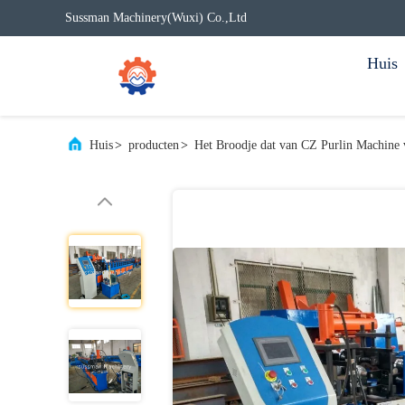
Sussman Machinery(Wuxi) Co.,Ltd
Huis
Huis
>
producten
>
Het Broodje dat van CZ Purlin Machine