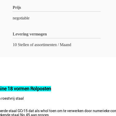
Prijs
negotiable
Levering vermogen
10 Stellen of assortimenten / Maand
hine 18 vormen Rolposten
roestvrij staal
amerde staal GCr15 dat als whol toen om te verwerken door numerieke co
tekende staal No.45 aan proces.