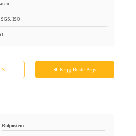
sman
 SGS, ISO
ST
.S.
Krijg Beste Prijs
Rolposten: