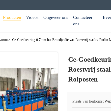
Producten
Videos
Ongeveer ons
Contacteer
Eve
ons
 vormt
>
Ce-Goedkeuring 0.7mm het Broodje die van Roestvrij staalcz Purlin
Ce-Goedkeurin
Roestvrij sta
Rolposten
Plaats van herkomst
Wux