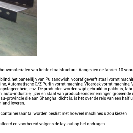
ouwmaterialen van lichte staalstructuur. Aangezien de fabriek 10 voordi
olblind, het paneellijn van Pu sandwish, vooraf geverft staal vormt mach
ine, Automatische C/Z Purlin vormt machine, Vloerdek vormt machine, 
lopslageenheid, enz. De producten worden wijd gebruikt in pakhuis, fab
auto-industrie, Ijzer en staal van productieondernemingen groeiende 
rovincie die aan Shanghai dicht is, is het over de reis van een half uu
nland leveren.
t containersaantal worden beslist met hoeveel machines u zou kiezen
lleerd en voorbereid volgens de lay-out op het opdragen.