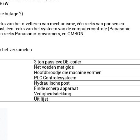
7.5kW
e bijlage 2)
eeks van het nivelleren van mechanisme, één reeks van ponsen en
t, één reeks van het systeem van de computercontrole (Panasonic
een reeks Panasonic-omvormers, en OMRON
n het verzamelen
3 ton passieve DE-coiler
Het voeden met gids
Hoofdbroodje die machine vormen
PLC Controlesysteem
Hydraulische post
Einde scherp apparaat
Veiligheidsdekking
Uit lijst