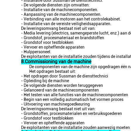
- Installatie door Sussman de diensttechnici.
- De volgende diensten zijn omvatten:
- Installatie van de machinecomponenten.
- Aanpassing van de machinecomponenten.
- Verbinding van alle motoren aan het controlekabinet.
- Installatie van de vereiste veiligheidsapparaten.
De leveringsomvang bestaat niet uit van:
- Media levering (electrics, samengeperste lucht, enz.) aan 
- Grondstof, procesmateriaal en brandstoffen
- Grondstof voor testblokken
- Vervoer en opheffende apparaten
- Hulppersoneel.
De exploitanten van de installatie zouden tijdens de instal
8.Commissioning van de machine
De componenten van de machine zijn opgedragen één na 
Het opdragen bestaat uit:
- Het opdragen door Sussman de diensttechnici
- Opleiding bij de machine
- De volgende diensten worden teruggegeven
- Gelanceerd van de machinecomponenten
- Het testen van alle functies van de machinecomponenten
- Begin van een volledig automatisch het vormen proces
- Uitvoering van machinegoedkeuring
De leveringsomvang bestaat niet uit van:
- Grondstoffen, procesmaterialen en verbruiksgoederen
- Grondstof voor testblokken
- Vervoer en opheffende apparaten
De exploitanten van de installatie zouden aanwezig moeten 