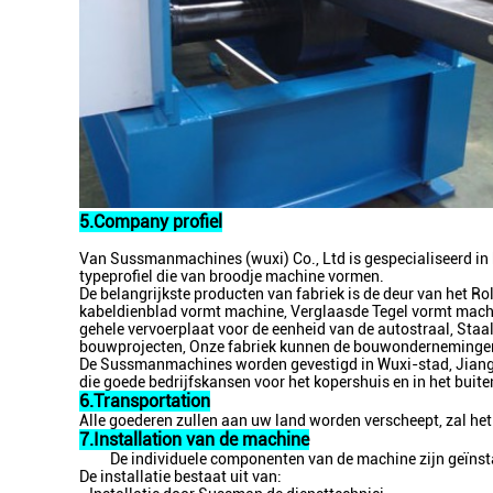
5.Company profiel
Van Sussmanmachines (wuxi) Co., Ltd is gespecialiseerd in b
typeprofiel die van broodje machine vormen.
De belangrijkste producten van fabriek is de deur van het R
kabeldienblad vormt machine, Verglaasde Tegel vormt mach
gehele vervoerplaat voor de eenheid van de autostraal, Staa
bouwprojecten, Onze fabriek kunnen de bouwondernemingen, 
De Sussmanmachines worden gevestigd in Wuxi-stad, Jiangsu-p
die goede bedrijfskansen voor het kopershuis en in het buite
6.Transportation
Alle goederen zullen aan uw land worden verscheept, zal he
7.Installation van de machine
De individuele componenten van de machine zijn geïnsta
De installatie bestaat uit van: