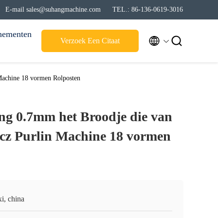
E-mail sales@suhangmachine.com
TEL.: 86-136-0619-3016
nementen


Verzoek Een Citaat
 Machine 18 vormen Rolposten
g 0.7mm het Broodje die van
alcz Purlin Machine 18 vormen
i, china