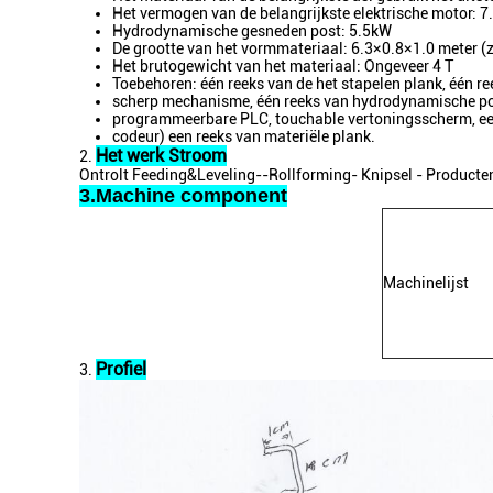
Het vermogen van de belangrijkste elektrische motor: 
Hydrodynamische gesneden post: 5.5kW
De grootte van het vormmateriaal: 6.3×0.8×1.0 meter (zi
Het brutogewicht van het materiaal: Ongeveer 4 T
Toebehoren: één reeks van de het stapelen plank, één r
scherp mechanisme, één reeks van hydrodynamische pos
programmeerbare PLC, touchable vertoningsscherm, 
codeur) een reeks van materiële plank.
Het werk Stroom
2.
Ontrolt Feeding&Leveling--Rollforming- Knipsel - Producte
3.Machine component
Machinelijst
Profiel
3.