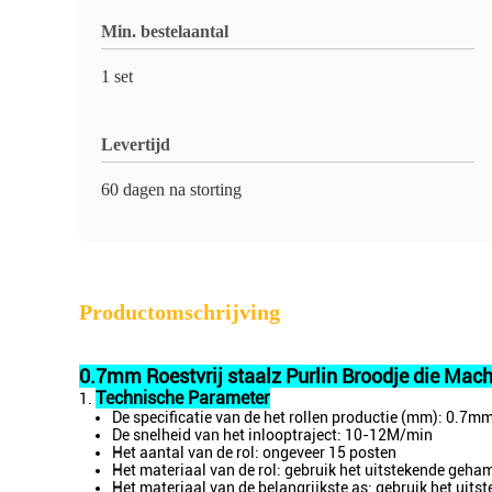
Min. bestelaantal
1 set
Levertijd
60 dagen na storting
Productomschrijving
0.7mm Roestvrij staalz Purlin Broodje die Mac
Technische Parameter
1.
De specificatie van de het rollen productie (mm): 0.7mm 
De snelheid van het inlooptraject: 10-12M/min
Het aantal van de rol: ongeveer 15 posten
Het materiaal van de rol: gebruik het uitstekende geh
Het materiaal van de belangrijkste as: gebruik het uits