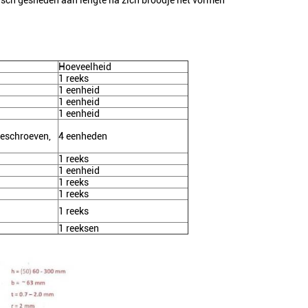
sch gesneden aan lengte na zich broodje het vormen
Hoeveelheid
1 reeks
1 eenheid
1 eenheid
1 eenheid
jeschroeven,
4 eenheden
1 reeks
1 eenheid
1 reeks
1 reeks
1 reeks
1 reeksen