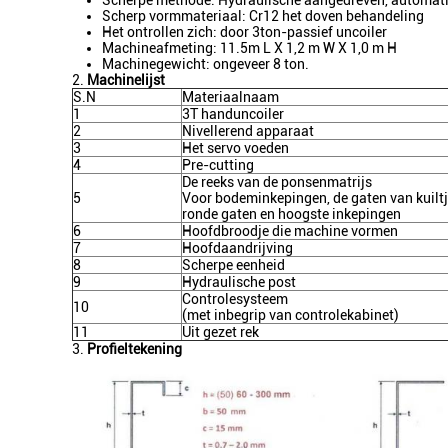
Scherpe methode: Hydraulische aangedreven, automati
Scherp vormmateriaal: Cr12 het doven behandeling
Het ontrollen zich: door 3ton-passief uncoiler
Machineafmeting: 11.5m L X 1,2 m W X 1,0 m H
Machinegewicht: ongeveer 8 ton.
2.
Machinelijst
S.N
Materiaalnaam
1
3T handuncoiler
2
Nivellerend apparaat
3
Het servo voeden
4
Pre-cutting
De reeks van de ponsenmatrijs
5
Voor bodeminkepingen, de gaten van kuilt
ronde gaten en hoogste inkepingen
6
Hoofdbroodje die machine vormen
7
Hoofdaandrijving
8
Scherpe eenheid
9
Hydraulische post
Controlesysteem
10
(met inbegrip van controlekabinet)
11
Uit gezet rek
3.
Profieltekening