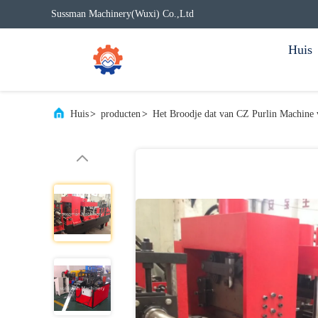
Sussman Machinery(Wuxi) Co.,Ltd
Huis
Huis
>
producten
>
Het Broodje dat van CZ Purlin Machine