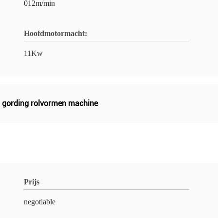
012m/min
Hoofdmotormacht:
11Kw
 gording rolvormen machine
Prijs
negotiable