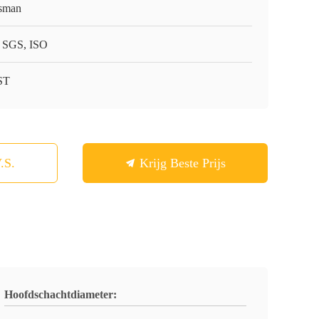
sman
 SGS, ISO
ST
.S.
Krijg Beste Prijs
Hoofdschachtdiameter: