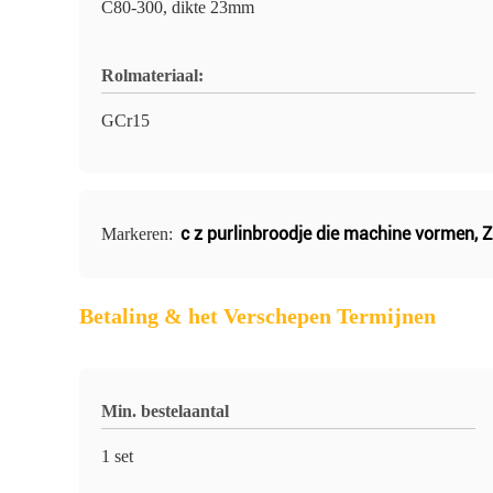
C80-300, dikte 23mm
Rolmateriaal:
GCr15
c z purlinbroodje die machine vormen
,
Z
Markeren:
Betaling & het Verschepen Termijnen
Min. bestelaantal
1 set