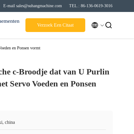
E-mail sales@suhangmachine.com
TEL.: 86-136-0619-3016
nementen


Verzoek Een Citaat
 Voeden en Ponsen vormt
che c-Broodje dat van U Purlin
et Servo Voeden en Ponsen
i, china