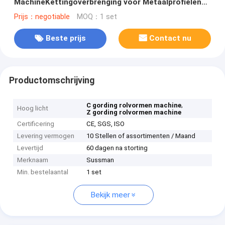
MachineKettingoverbrenging voor Metaalprofielen
vormen
Prijs：negotiable
MOQ：1 set
Beste prijs
Contact nu
Productomschrijving
,
C gording rolvormen machine
Hoog licht
Z gording rolvormen machine
Certificering
CE, SGS, ISO
Levering vermogen
10 Stellen of assortimenten / Maand
Levertijd
60 dagen na storting
Merknaam
Sussman
Min. bestelaantal
1 set
Bekijk meer