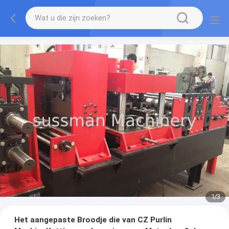
1
/
3
Het aangepaste Broodje die van CZ Purlin