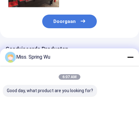
Doorgaan
Geadviseerde Producten
Miss. Spring Wu
6:07 AM
Good day, what product are you looking for?
Het brede Regelbare
2.0-3.5mm
Nieuwste ontw
Gegalvaniseerde
gegalvaniseerd staal
2.0-3.5mm Dik
Broodje dat van het
100-500mm Breedte
gegalvaniseerd
Kader CZ Purlin van
verstelbare CZ Purlin
CZ100-500m
de Staalstructuur
Roll Forming
breedte verste
Beste prijs
Beste prijs
Beste pri
Machine vormt
Machine met auto
Huisstructuur
Populair in Australië
stapler voor gebouw
Maken CZ Purli