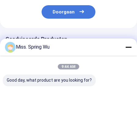
Doorgaan
Geadviseerde Producten
Miss. Spring Wu
9:44 AM
Good day, what product are you looking for?
Het brede Regelbare
2.0-3.5mm
Nieuwste ontw
Gegalvaniseerde
gegalvaniseerd staal
2.0-3.5mm Dik
Broodje dat van het
100-500mm Breedte
gegalvaniseerd
Kader CZ Purlin van
verstelbare CZ Purlin
CZ100-500m
de Staalstructuur
Roll Forming
breedte verste
Beste prijs
Beste prijs
Beste pri
Machine vormt
Machine met auto
Huisstructuur
Populair in Australië
stapler voor gebouw
Maken CZ Purli
voor het Pakhuis van
structuur
Forming Mach
de Staalstructuur
met Auto Stac