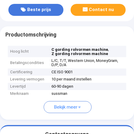
Beste prijs
Contact nu
Productomschrijving
,
C gording rolvormen machine
Hoog licht
Z gording rolvormen machine
L/C, T/T, Western Union, MoneyGram,
Betalingscondities
D/P, D/A
Certificering
CE ISO 9001
Levering vermogen
10 per maand instellen
Levertijd
60-90 dagen
Merknaam
sussman
Bekijk meer