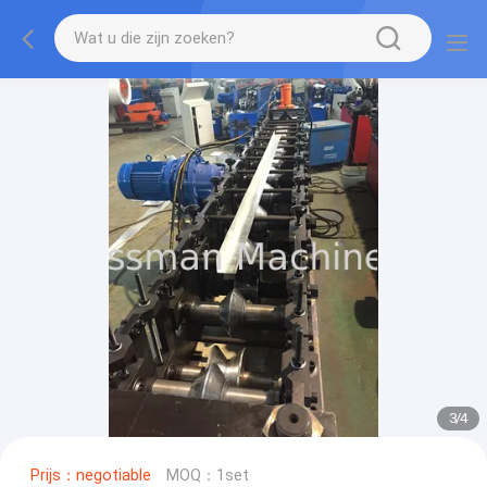
3
/
4
Prijs：negotiable
MOQ：1set