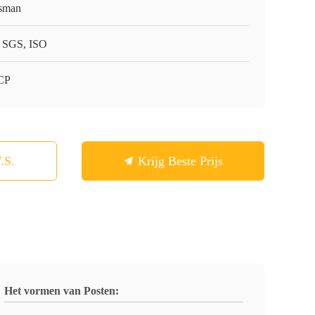
sman
 SGS, ISO
CP
.S.
Krijg Beste Prijs
Het vormen van Posten: