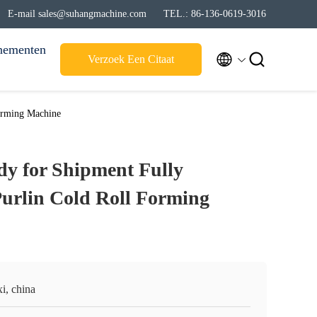
E-mail sales@suhangmachine.com
TEL.: 86-136-0619-3016
nementen


Verzoek Een Citaat
Forming Machine
dy for Shipment Fully
urlin Cold Roll Forming
i, china