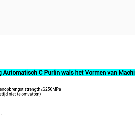
ig Automatisch C Purlin wals het Vormen van Mach
ollenopbrengst strength≤G250MPa
tijd niet te omvatten)
.