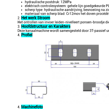
hydraulische postdruk: 12MPa
elektrisch controlesysteem: gehele lijn goedgekeurde 
scherp type: hydraulische aandrijving, besnoeiing na z
materiaal van scherp blad: Cr12mov het doven procédé
Het werk Stroom
2.
Het ontrollen van invoer leiden-nivelleert ponsen-broodje d
Hoofdstructuur en Karakters
3.
Deze kanaalmachine wordt samengesteld door 3T-passief unco
Profiel
4.
Machinefoto
4.