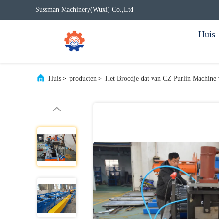
Sussman Machinery(Wuxi) Co.,Ltd
Huis
Huis
>
producten
>
Het Broodje dat van CZ Purlin Machine