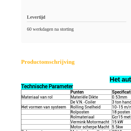
Levertijd
60 werkdagen na storting
Productomschrijving
Het au
Technische Parameter
Punten
Specificat
Materiaal van rol
Materiële Dikte
0.53mm
De V.N.-Coiler
3 ton han
Het vormen van systeem
Rolling Snelheid
10-15 m/
Rolposten
18 posten
Rolmateriaal
Gcr15 met
Vermink Motormacht
15 kW
Motor scherpe Macht
5.5kw