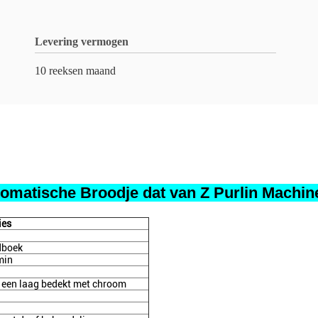
Levering vermogen
10 reeksen maand
tomatische Broodje dat van Z Purlin Machin
ies
dboek
min
 een laag bedekt met chroom