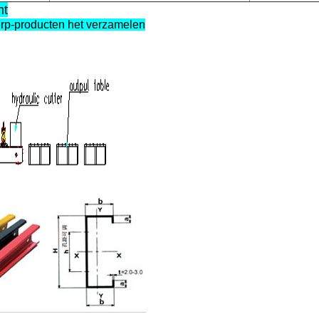
mt
erp-producten het verzamelen