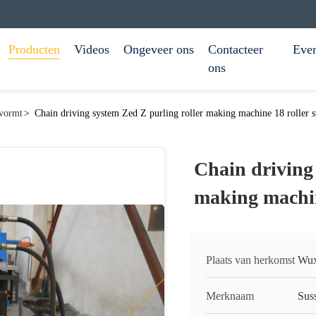
Producten
Videos
Ongeveer ons
Contacteer
Eve
ons
 vormt
>
Chain driving system Zed Z purling roller making machine 18 roller st
Chain driving 
making machine
Plaats van herkomst
Wux
Merknaam
Sus