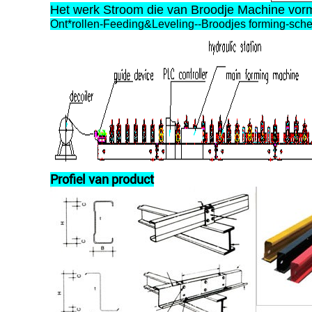
Het werk Stroom die van Broodje Machine vor
Ont*rollen-Feeding&Leveling--Broodjes forming-sch
Profiel van product