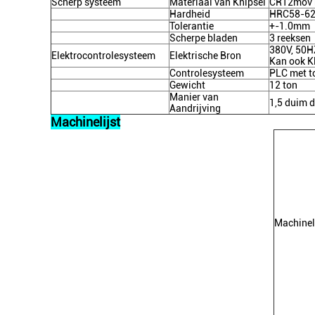
Scherp systeem
Materiaal van Knipsel
CR12mov m
Hardheid
HRC58-6
Tolerantie
+-1.0mm
Scherpe bladen
3 reeksen
380V, 50HZ
Elektrocontrolesysteem
Elektrische Bron
Kan ook Kl
Controlesysteem
PLC
met t
Gewicht
12 ton
Manier van
1,5 duim 
Aandrijving
Machinelijst
Machineli