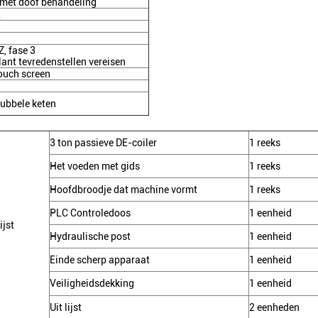
et doof behandeling
2
, fase 3
ant tevredenstellen vereisen
ouch screen
dubbele keten
3 ton passieve DE-coiler
1 reeks
Het voeden met gids
1 reeks
Hoofdbroodje dat machine vormt
1 reeks
PLC Controledoos
1 eenheid
jst
Hydraulische post
1 eenheid
Einde scherp apparaat
1 eenheid
Veiligheidsdekking
1 eenheid
Uit lijst
2 eenheden