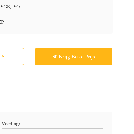
 SGS, ISO
ZP
.S.
Krijg Beste Prijs
Voeding: