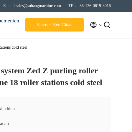
E-mail sales@suhangmachine.com
TEL.: 86-136-0619-3016
nementen


Verzoek Een Citaat
ations cold steel
system Zed Z purling roller
 18 roller stations cold steel
i, china
sman