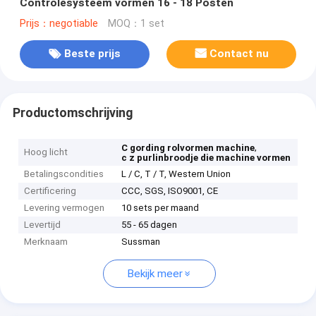
Controlesysteem vormen 16 - 18 Posten
Prijs：negotiable
MOQ：1 set
Beste prijs
Contact nu
Productomschrijving
,
C gording rolvormen machine
Hoog licht
c z purlinbroodje die machine vormen
Betalingscondities
L / C, T / T, Western Union
Certificering
CCC, SGS, ISO9001, CE
Levering vermogen
10 sets per maand
Levertijd
55 - 65 dagen
Merknaam
Sussman
Bekijk meer