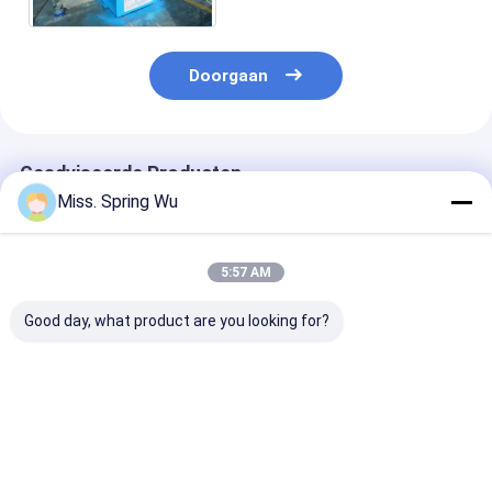
16 - 18 Posten
Doorgaan
Geadviseerde Producten
Miss. Spring Wu
5:57 AM
Good day, what product are you looking for?
Het brede Regelbare
2.0-3.5mm
Nieuwste ontw
Gegalvaniseerde
gegalvaniseerd staal
2.0-3.5mm Dik
Broodje dat van het
100-500mm Breedte
gegalvaniseerd
Kader CZ Purlin van
verstelbare CZ Purlin
CZ100-500m
de Staalstructuur
Roll Forming
breedte verste
Beste prijs
Beste prijs
Beste pri
Machine vormt
Machine met auto
Huisstructuur
Populair in Australië
stapler voor gebouw
Maken CZ Purli